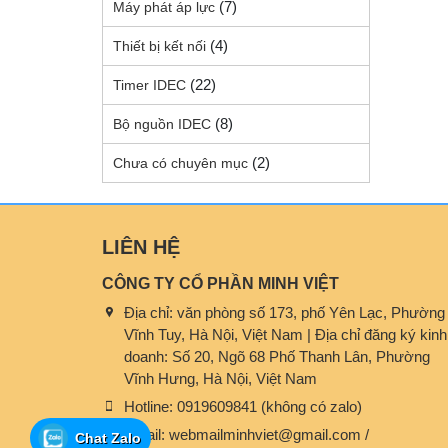
(7)
Máy phát áp lực
(4)
Thiết bị kết nối
(22)
Timer IDEC
(8)
Bộ nguồn IDEC
(2)
Chưa có chuyên mục
LIÊN HỆ
CÔNG TY CỔ PHẦN MINH VIỆT
Địa chỉ:
văn phòng số 173, phố Yên Lạc, Phường
Vĩnh Tuy, Hà Nội, Việt Nam | Địa chỉ đăng ký kinh
doanh: Số 20, Ngõ 68 Phố Thanh Lân, Phường
Vĩnh Hưng, Hà Nội, Việt Nam
Hotline:
0919609841 (không có zalo)
Email:
webmailminhviet@gmail.com /
Chat Zalo