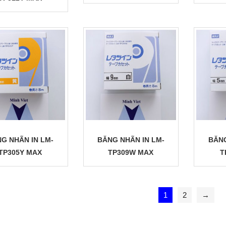
G NHÃN IN LM-
BĂNG NHÃN IN LM-
BĂNG
TP305Y MAX
TP309W MAX
T
1
2
→