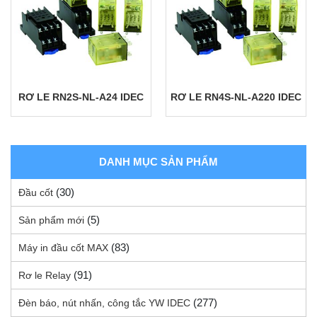
RƠ LE RN2S-NL-A24 IDEC
RƠ LE RN4S-NL-A220 IDEC
DANH MỤC SẢN PHẨM
(30)
Đầu cốt
(5)
Sản phẩm mới
(83)
Máy in đầu cốt MAX
(91)
Rơ le Relay
(277)
Đèn báo, nút nhấn, công tắc YW IDEC