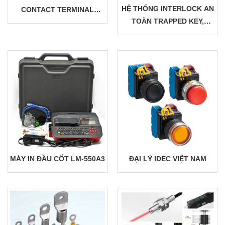
HỆ THỐNG INTERLOCK AN
CONTACT TERMINAL
TOÀN TRAPPED KEY,
BLOCK
SOLENOID, NON‑CONTACT
| SAFETY INTERLOCK,
PROCESS INTERLOCK
CHUẨN ISO TUV IEC
MÁY IN ĐẦU CỐT LM-550A3
ĐẠI LÝ IDEC VIỆT NAM