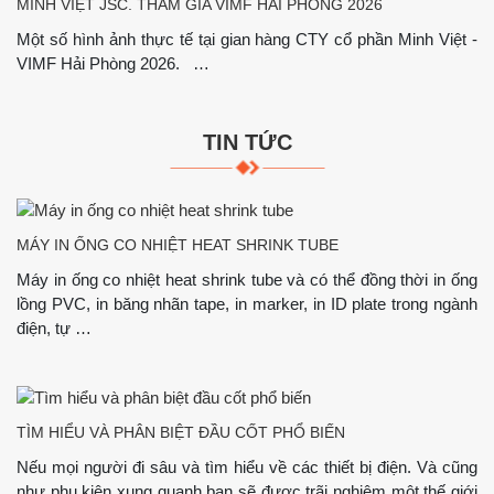
MINH VIỆT JSC. THAM GIA VIMF HẢI PHÒNG 2026
Một số hình ảnh thực tế tại gian hàng CTY cổ phần Minh Việt -
VIMF Hải Phòng 2026. …
TIN TỨC
MÁY IN ỐNG CO NHIỆT HEAT SHRINK TUBE
Máy in ống co nhiệt heat shrink tube và có thể đồng thời in ống
lồng PVC, in băng nhãn tape, in marker, in ID plate trong ngành
điện, tự …
TÌM HIỂU VÀ PHÂN BIỆT ĐẦU CỐT PHỔ BIẾN
Nếu mọi người đi sâu và tìm hiểu về các thiết bị điện. Và cũng
như phụ kiện xung quanh bạn sẽ được trãi nghiệm một thế giới