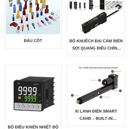
ĐẦU CỐT
BỘ KHUẾCH ĐẠI CẢM BIẾN
SỢI QUANG ĐIỀU CHỈNH
PHẠM VI PHÁT HIỆN
XI LANH ĐIỆN SMART
CAHB – BUILT-IN
CONTROLLER – IP66M/69K
BỘ ĐIỀU KHIỂN NHIỆT ĐỘ