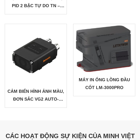
– LOAD 1000KG – EWELLIX
PID 2 BẬC TỰ DO TN –
THUỴ ĐIỂN
AUTONICS
MÁY IN ỐNG LỒNG ĐẦU
CỐT LM-3000PRO
CẢM BIẾN HÌNH ẢNH MÀU,
ĐƠN SẮC VG2 AUTO-
TUNNING
CÁC HOẠT ĐỘNG SỰ KIỆN CỦA MINH VIỆT