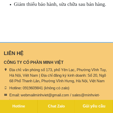
Giảm thiểu bảo hành, sửa chữa sau bán hàng.
LIÊN HỆ
CÔNG TY CỔ PHẦN MINH VIỆT
Địa chỉ:
văn phòng số 173, phố Yên Lạc, Phường Vĩnh Tuy,
Hà Nội, Việt Nam | Địa chỉ đăng ký kinh doanh: Số 20, Ngõ
68 Phố Thanh Lân, Phường Vĩnh Hưng, Hà Nội, Việt Nam
Hotline:
0919609841 (không có zalo)
Email:
webmailminhviet@gmail.com / sales@minhviet-
jsc.com
Hotline
Chat Zalo
Gủi yêu cầu
HỖ TRỢ