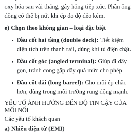
oxy hóa sau vài tháng, gây hỏng tiếp xúc. Phần ống
đồng có thể bị nứt khi ép do độ dẻo kém.
e) Chọn theo không gian – loại đặc biệt
Đầu cốt hai tầng (double deck):
Tiết kiệm
diện tích trên thanh rail, dùng khi tủ điện chật.
Đầu cốt góc (angled terminal):
Giúp đi dây
gọn, tránh cong gập dây quá mức cho phép.
Đầu cốt dài (long barrel):
Cho mối ép chắc
hơn, dùng trong môi trường rung động mạnh.
YẾU TỐ ẢNH HƯỞNG ĐẾN ĐỘ TIN CẬY CỦA
MỐI NỐI
Các yếu tố khách quan
a) Nhiễu điện từ (EMI)