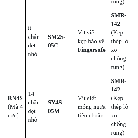
rung)
SMR-
142
8
Vít siết
(Kẹp
chân
SM2S-
kẹp bảo vệ
thép lò
dẹt
05C
Fingersafe
xo
nhỏ
chống
rung)
SMR-
142
14
RN4S
Vít siết
(Kẹp
chân
SY4S-
(Mã 4
móng ngựa
thép lò
dẹt
05M
cực)
tiêu chuẩn
xo
nhỏ
chống
rung)