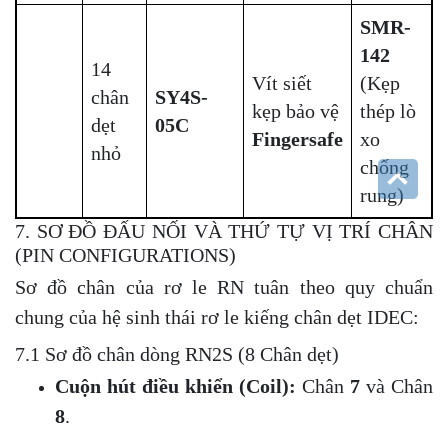
SMR-
142
14
Vít siết
(Kẹp
chân
SY4S-
kẹp bảo vệ
thép lò
dẹt
05C
Fingersafe
xo
nhỏ
chống
rung)
7. SƠ ĐỒ ĐẤU NỐI VÀ THỨ TỰ VỊ TRÍ CHÂN
(PIN CONFIGURATIONS)
Sơ đồ chân của rơ le RN tuân theo quy chuẩn
chung của hệ sinh thái rơ le kiếng chân dẹt IDEC:
7.1 Sơ đồ chân dòng RN2S (8 Chân dẹt)
Cuộn hút điều khiển (Coil):
Chân
7
và Chân
8
.