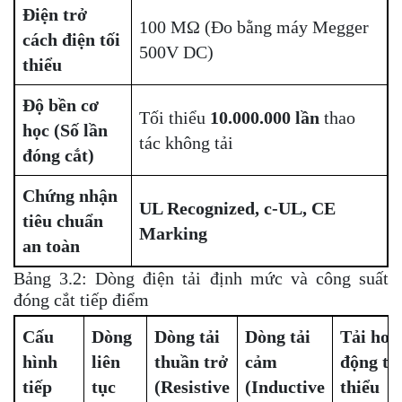
Điện trở
100 MΩ (Đo bằng máy Megger
cách điện tối
500V DC)
thiểu
Độ bền cơ
Tối thiểu
10.000.000 lần
thao
học (Số lần
tác không tải
đóng cắt)
Chứng nhận
UL Recognized, c-UL, CE
tiêu chuẩn
Marking
an toàn
Bảng 3.2: Dòng điện tải định mức và công suất
đóng cắt tiếp điểm
Cấu
Dòng
Dòng tải
Dòng tải
Tải hoạ
hình
liên
thuần trở
cảm
động tố
tiếp
tục
(Resistive
(Inductive
thiểu