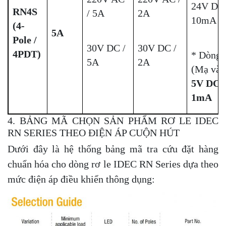
24V DC
RN4S
/ 5A
2A
10mA
(4-
5A
Pole /
30V DC /
30V DC /
4PDT)
* Dòng
5A
2A
(Mạ vàn
5V DC,
1mA
4. BẢNG MÃ CHỌN SẢN PHẨM RƠ LE IDEC
RN SERIES THEO ĐIỆN ÁP CUỘN HÚT
Dưới đây là hệ thống bảng mã tra cứu đặt hàng
chuẩn hóa cho dòng rơ le IDEC RN Series dựa theo
mức điện áp điều khiển thông dụng: