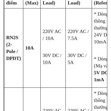
điểm
(Max)
Load)
Load)
(Refere
* Dòng
thông
thường:
220V AC
220V AC /
24V DC
RN2S
/ 10A
7.5A
10mA
(2-
10A
Pole /
30V DC /
30V DC /
DPDT)
* Dòng
10A
5A
(Mạ vàn
5V DC,
1mA
* Dòng
thông
thường:
220V AC
220V AC /