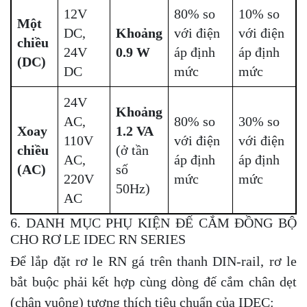
12V
80% so
10% so
Một
DC,
Khoảng
với điện
với điện
chiều
24V
0.9 W
áp định
áp định
(DC)
DC
mức
mức
24V
Khoảng
AC,
80% so
30% so
Xoay
1.2 VA
110V
với điện
với điện
chiều
(ở tần
AC,
áp định
áp định
(AC)
số
220V
mức
mức
50Hz)
AC
6. DANH MỤC PHỤ KIỆN ĐẾ CẮM ĐỒNG BỘ
CHO RƠ LE IDEC RN SERIES
Để lắp đặt rơ le RN gá trên thanh DIN-rail, rơ le
bắt buộc phải kết hợp cùng dòng đế cắm chân dẹt
(chân vuông) tương thích tiêu chuẩn của IDEC: