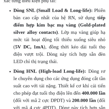
xác từng điều kiện phụ tải:
Dòng SNL (Small Load & Long-life):
Phiên
bản cao cấp nhất của hệ RN, sử dụng
tiếp
điểm hợp kim bạc mạ vàng (Gold-plated
silver alloy contacts)
. Lớp mạ vàng giúp hạ
mức tải hoạt động tối thiểu xuống siêu nhỏ
(
5V DC, 1mA
), đồng thời kéo dài tuổi thọ
điện vượt trội. Dòng này tích hợp sẵn đèn
LED chỉ thị trạng thái.
Dòng HNL (High-load Long-life):
Dòng rơ
le chuyên dụng cho các ứng dụng đóng cắt tần
suất cao với tải nặng. Thiết kế cơ khí cải tiến
cho phép đạt tuổi thọ điện lên đến
400.000 lần
(đối với mã 2 cực DPDT) và
200.000 lần
(đối
với mã 4 cực 4PDT). Dòng này tích hợp sẵn