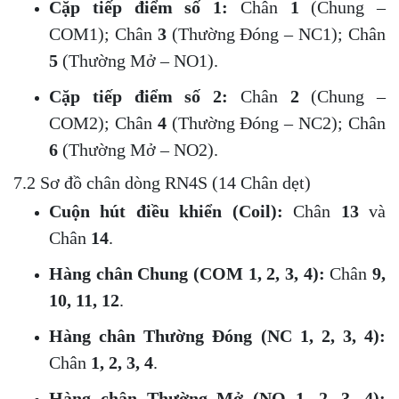
Cặp tiếp điểm số 1:
Chân
1
(Chung –
COM1); Chân
3
(Thường Đóng – NC1); Chân
5
(Thường Mở – NO1).
Cặp tiếp điểm số 2:
Chân
2
(Chung –
COM2); Chân
4
(Thường Đóng – NC2); Chân
6
(Thường Mở – NO2).
7.2 Sơ đồ chân dòng RN4S (14 Chân dẹt)
Cuộn hút điều khiển (Coil):
Chân
13
và
Chân
14
.
Hàng chân Chung (COM 1, 2, 3, 4):
Chân
9,
10, 11, 12
.
Hàng chân Thường Đóng (NC 1, 2, 3, 4):
Chân
1, 2, 3, 4
.
Hàng chân Thường Mở (NO 1, 2, 3, 4):