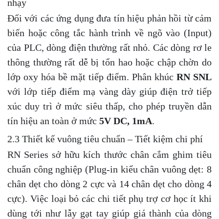
nhạy
Đối với các ứng dụng đưa tín hiệu phản hồi từ cảm
biến hoặc công tắc hành trình về ngõ vào (Input)
của PLC, dòng điện thường rất nhỏ. Các dòng rơ le
thông thường rất dễ bị tổn hao hoặc chập chờn do
lớp oxy hóa bề mặt tiếp điểm. Phân khúc
RN SNL
với lớp tiếp điểm mạ vàng dày giúp điện trở tiếp
xúc duy trì ở mức siêu thấp, cho phép truyền dẫn
tín hiệu an toàn ở mức
5V DC, 1mA
.
2.3 Thiết kế vuông tiêu chuẩn – Tiết kiệm chi phí
RN Series sở hữu kích thước chân cắm ghim tiêu
chuẩn công nghiệp (Plug-in kiểu chân vuông dẹt: 8
chân dẹt cho dòng 2 cực và 14 chân dẹt cho dòng 4
cực). Việc loại bỏ các chi tiết phụ trợ cơ học ít khi
dùng tới như lẫy gạt tay giúp giá thành của dòng