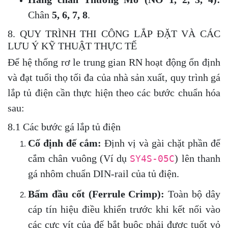
Chân
5, 6, 7, 8
.
8. QUY TRÌNH THI CÔNG LẮP ĐẶT VÀ CÁC
LƯU Ý KỸ THUẬT THỰC TẾ
Để hệ thống rơ le trung gian RN hoạt động ổn định
và đạt tuổi thọ tối đa của nhà sản xuất, quy trình gá
lắp tủ điện cần thực hiện theo các bước chuẩn hóa
sau:
8.1 Các bước gá lắp tủ điện
Cố định đế cắm:
Định vị và gài chặt phần đế
cắm chân vuông (Ví dụ
) lên thanh
SY4S-05C
gá nhôm chuẩn DIN-rail của tủ điện.
Bấm đầu cốt (Ferrule Crimp):
Toàn bộ dây
cáp tín hiệu điều khiển trước khi kết nối vào
các cực vít của đế bắt buộc phải được tuốt vỏ