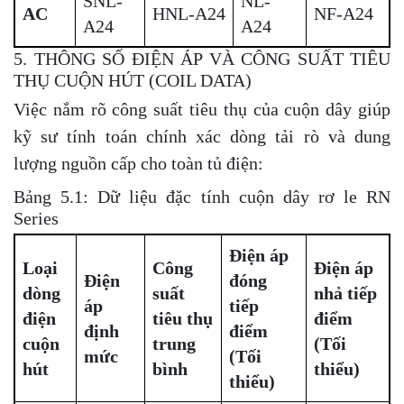
SNL-
NL-
AC
HNL-A24
NF-A24
A24
A24
5. THÔNG SỐ ĐIỆN ÁP VÀ CÔNG SUẤT TIÊU
THỤ CUỘN HÚT (COIL DATA)
Việc nắm rõ công suất tiêu thụ của cuộn dây giúp
kỹ sư tính toán chính xác dòng tải rò và dung
lượng nguồn cấp cho toàn tủ điện:
Bảng 5.1: Dữ liệu đặc tính cuộn dây rơ le RN
Series
Điện áp
Loại
Công
Điện áp
Điện
đóng
dòng
suất
nhả tiếp
áp
tiếp
điện
tiêu thụ
điểm
định
điểm
cuộn
trung
(Tối
mức
(Tối
hút
bình
thiểu)
thiểu)