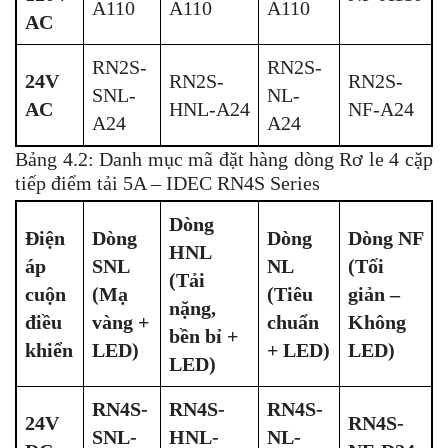
A110
A110
A110
AC
RN2S-
RN2S-
24V
RN2S-
RN2S-
SNL-
NL-
AC
HNL-A24
NF-A24
A24
A24
Bảng 4.2: Danh mục mã đặt hàng dòng Rơ le 4 cặp
tiếp điểm tải 5A – IDEC RN4S Series
Dòng
Điện
Dòng
Dòng
Dòng NF
HNL
áp
SNL
NL
(Tối
(Tải
cuộn
(Mạ
(Tiêu
giản –
nặng,
điều
vàng +
chuẩn
Không
bền bỉ +
khiển
LED)
+ LED)
LED)
LED)
RN4S-
RN4S-
RN4S-
24V
RN4S-
SNL-
HNL-
NL-