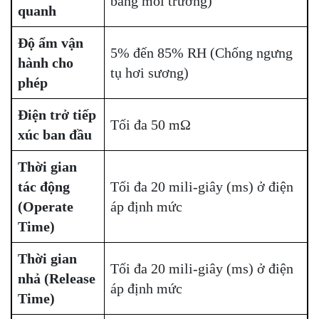
băng môi trường)
quanh
Độ ẩm vận
5% đến 85% RH (Chống ngưng
hành cho
tụ hơi sương)
phép
Điện trở tiếp
Tối đa 50 mΩ
xúc ban đầu
Thời gian
tác động
Tối đa 20 mili-giây (ms) ở điện
(Operate
áp định mức
Time)
Thời gian
Tối đa 20 mili-giây (ms) ở điện
nhả (Release
áp định mức
Time)