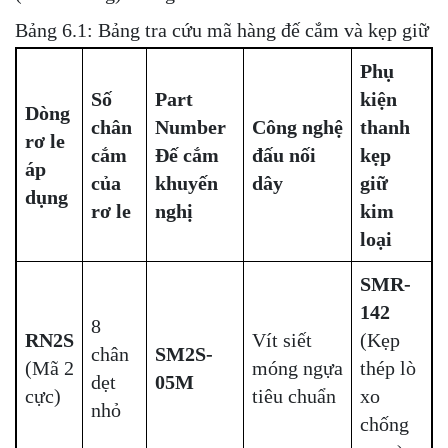
Bảng 6.1: Bảng tra cứu mã hàng đế cắm và kẹp giữ
Phụ
Số
Part
kiện
Dòng
chân
Number
Công nghệ
thanh
rơ le
cắm
Đế cắm
đấu nối
kẹp
áp
của
khuyến
dây
giữ
dụng
rơ le
nghị
kim
loại
SMR-
142
8
RN2S
Vít siết
(Kẹp
chân
SM2S-
(Mã 2
móng ngựa
thép lò
dẹt
05M
cực)
tiêu chuẩn
xo
nhỏ
chống