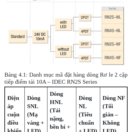
Bảng 4.1: Danh mục mã đặt hàng dòng Rơ le 2 cặp
tiếp điểm tải 10A – IDEC RN2S Series
Dòng
Điện
Dòng
Dòng
Dòng NF
HNL
áp
SNL
NL
(Tối
(Tải
cuộn
(Mạ
(Tiêu
giản –
nặng,
điều
vàng +
chuẩn
Không
bền bỉ +
khiển
LED)
+ LED)
LED)