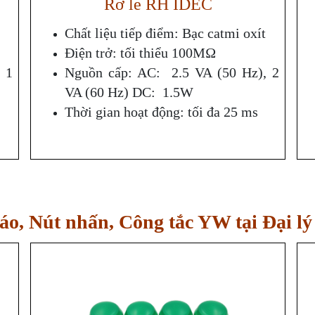
Rơ le RH IDEC
Chất liệu tiếp điểm: Bạc catmi oxít
Điện trở: tối thiểu 100MΩ
 1
Nguồn cấp: AC: 2.5 VA (50 Hz), 2
VA (60 Hz) DC: 1.5W
Thời gian hoạt động: tối đa 25 ms
áo, Nút nhấn, Công tắc YW tại Đại l