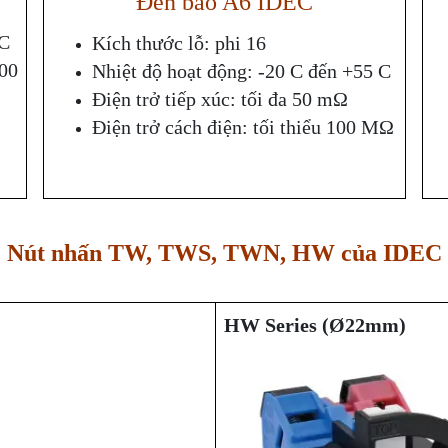
Đèn báo A6 IDEC
 C
Kích thước lỗ: phi 16
000
Nhiệt độ hoạt động: -20 C đến +55 C
Điện trở tiếp xúc: tối đa 50 mΩ
Điện trở cách điện: tối thiểu 100 MΩ
Nút nhấn TW, TWS, TWN, HW của IDEC
HW Series (Ø22mm)