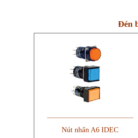
Đén b
——————————————
Nút nhấn A6 IDEC