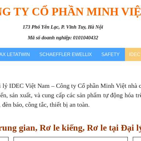
G TY CỔ PHẦN MINH VI
173 Phố Yên Lạc, P. Vĩnh Tuy, Hà Nội
Mã số doanh nghiệp: 0101040432
AX LETATWIN
SCHAEFFLER EWELLIX
SAFETY
IDEC
 lý IDEC Việt Nam – Công ty Cổ phần Minh Việt nhà c
iển, sản xuất, và cung cấp các sản phẩm tự động hóa t
 đèn báo, công tắc, thiết bị an toàn.
rung gian, Rơ le kiếng, Rơ le tại Đại