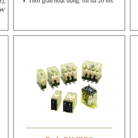
Thời gian hoạt động: tối đa 20 ms
z),
0W
——————————————