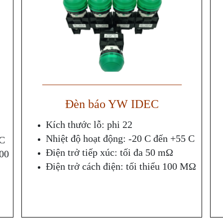
——————————————
Đèn báo YW IDEC
Kích thước lỗ: phi 22
Nhiệt độ hoạt động: -20 C đến +55 C
 C
Điện trở tiếp xúc: tối đa 50 mΩ
000
Điện trở cách điện: tối thiểu 100 MΩ