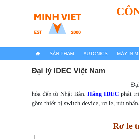
CÔN
SẢN PHẨM
AUTONICS
MÁY IN M
Đại lý IDEC Việt Nam
Đại
hóa đến từ Nhật Bản.
Hãng IDEC
phát tr
gồm thiết bị switch device, rơ le, nút nhấn,
Rơ le t