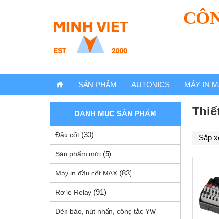
CÔN
SẢN PHẨM
AUTONICS
MÁY IN M
Thiết
DANH MỤC SẢN PHẨM
(30)
Đầu cốt
(5)
Sản phẩm mới
(83)
Máy in đầu cốt MAX
(91)
Rơ le Relay
Đèn báo, nút nhấn, công tắc YW