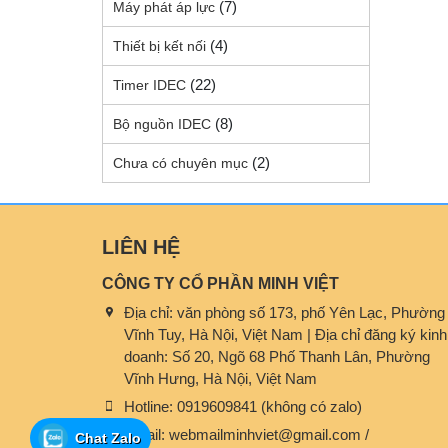
(7)
Máy phát áp lực
(4)
Thiết bị kết nối
(22)
Timer IDEC
(8)
Bộ nguồn IDEC
(2)
Chưa có chuyên mục
LIÊN HỆ
CÔNG TY CỔ PHẦN MINH VIỆT
Địa chỉ:
văn phòng số 173, phố Yên Lạc, Phường
Vĩnh Tuy, Hà Nội, Việt Nam | Địa chỉ đăng ký kinh
doanh: Số 20, Ngõ 68 Phố Thanh Lân, Phường
Vĩnh Hưng, Hà Nội, Việt Nam
Hotline:
0919609841 (không có zalo)
Email:
webmailminhviet@gmail.com /
Chat Zalo