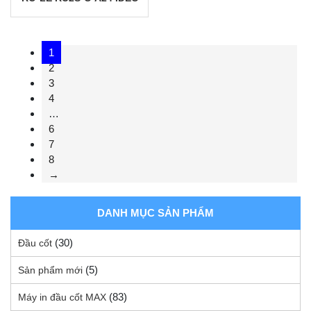
1
2
3
4
…
6
7
8
→
DANH MỤC SẢN PHẨM
(30)
Đầu cốt
(5)
Sản phẩm mới
(83)
Máy in đầu cốt MAX