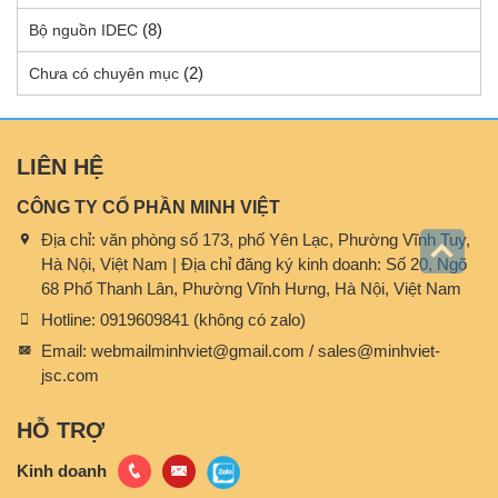
(8)
Bộ nguồn IDEC
(2)
Chưa có chuyên mục
LIÊN HỆ
CÔNG TY CỔ PHẦN MINH VIỆT
Địa chỉ:
văn phòng số 173, phố Yên Lạc, Phường Vĩnh Tuy,
Hà Nội, Việt Nam | Địa chỉ đăng ký kinh doanh: Số 20, Ngõ
68 Phố Thanh Lân, Phường Vĩnh Hưng, Hà Nội, Việt Nam
Hotline:
0919609841 (không có zalo)
Email:
webmailminhviet@gmail.com / sales@minhviet-
jsc.com
HỖ TRỢ
Kinh doanh