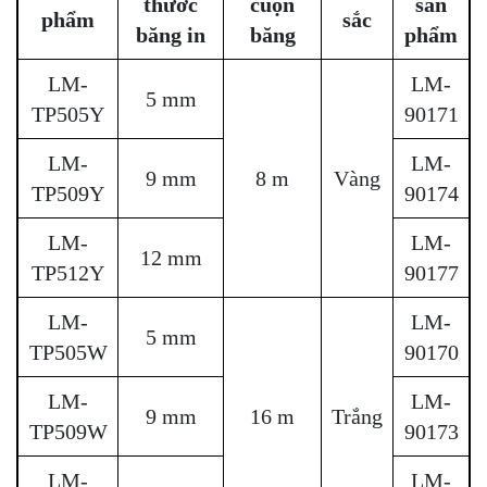
thước
cuộn
sản
phẩm
sắc
băng in
băng
phẩm
LM-
LM-
5 mm
TP505Y
90171
LM-
LM-
9 mm
8 m
Vàng
TP509Y
90174
LM-
LM-
12 mm
TP512Y
90177
LM-
LM-
5 mm
TP505W
90170
LM-
LM-
9 mm
16 m
Trắng
TP509W
90173
LM-
LM-