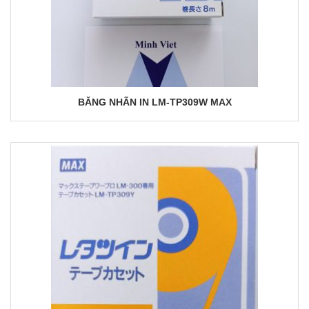
BĂNG NHÃN IN LM-TP309W MAX