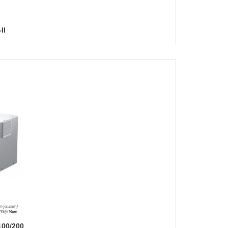
II
00/200