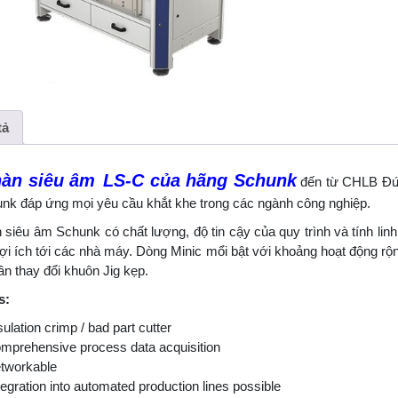
tả
àn siêu âm
LS-C
củ
a hãng Schunk
đến từ CHLB Đức.
unk đáp ứng mọi yêu cầu khắt khe trong các ngành công nghiệp.
siêu âm Schunk có chất lượng, độ tin cậy của quy trình và tính linh
lợi ích tới các nhà máy. Dòng Minic mổi bật với khoảng hoạt động r
n thay đổi khuôn Jig kẹp.
s:
sulation crimp / bad part cutter
mprehensive process data acquisition
tworkable
tegration into automated production lines possible