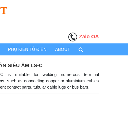
ỆT
Zalo OA
PHỤ KIỆN TỦ ĐIỆN
ABOUT
ÀN SIÊU ÂM LS-C
C is suitable for welding numerous terminal
ions, such as connecting copper or aluminium cables
rent contact parts, tubular cable lugs or bus bars.