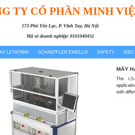
G TY CỔ PHẦN MINH VI
173 Phố Yên Lạc, P. Vĩnh Tuy, Hà Nội
Mã số doanh nghiệp: 0101040432
AX LETATWIN
SCHAEFFLER EWELLIX
SAFETY
IDEC
MÁY H
The LS-
applicat
with diffe