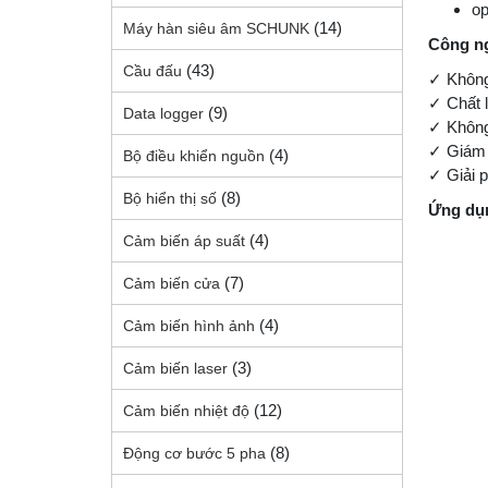
op
(14)
Máy hàn siêu âm SCHUNK
Công ng
(43)
Cầu đấu
✓ Không 
✓ Chất l
(9)
Data logger
✓ Không
✓ Giám 
(4)
Bộ điều khiển nguồn
✓ Giải p
(8)
Bộ hiển thị số
Ứng dụn
(4)
Cảm biến áp suất
(7)
Cảm biến cửa
(4)
Cảm biến hình ảnh
(3)
Cảm biến laser
(12)
Cảm biến nhiệt độ
(8)
Động cơ bước 5 pha