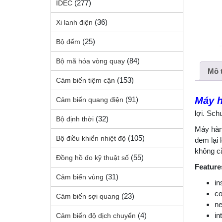
(277)
IDEC
(36)
Xi lanh điện
(25)
Bộ đếm
(84)
Bộ mã hóa vòng quay
Mô 
(153)
Cảm biến tiệm cận
Máy h
(91)
Cảm biến quang điện
lợi. Sch
(32)
Bộ định thời
Máy hàn 
(105)
Bộ điều khiển nhiệt độ
đem lại 
không cầ
(55)
Đồng hồ đo kỹ thuật số
Feature
(31)
Cảm biến vùng
in
co
(23)
Cảm biến sợi quang
ne
in
(4)
Cảm biến độ dịch chuyển