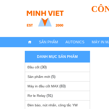
CÔN
SẢN PHẨM
AUTONICS
MÁY IN M
DANH MỤC SẢN PHẨM
(30)
Đầu cốt
(5)
Sản phẩm mới
(83)
Máy in đầu cốt MAX
(91)
Rơ le Relay
Đèn báo, nút nhấn, công tắc YW