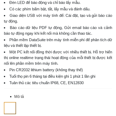
Đèn LED để báo động và chỉ báo lấy mẫu.
Có các phím bấm bật, tắt, lấy mẫu và đánh dấu.
Giao diện USB với máy tính để: Cài đặt, tạo và gửi báo cáo
tự động.
Báo cáo dữ liệu PDF tự động, Gửi email báo cáo và cảnh
báo tự động ngay khi kết nối mà không cần thao tác.
Phần mềm DataSuite trên máy tính miễn phí để phân tích dữ
liệu và thiết lập thiết bị.
Một PC kết nối đồng thời được với nhiều thiết bị. Hỗ trợ hiển
thị online realtime trạng thái hoạt động của mỗi thiết bị được kết
nối lên phần mềm trên máy tính.
Pin CR2032 lithium battery (không thay thế)
Tuổi thọ pin 6 tháng tại điều kiện ghi 1 phút 1 lần ghi
Tuân thủ các tiêu chuẩn IP68, CE, EN12830
Mô tả