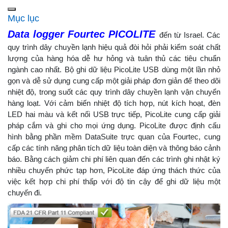
Mục lục
Data logger Fourtec PICOLITE
đến từ Israel. Các
quy trình dây chuyền lạnh hiệu quả đòi hỏi phải kiểm soát chất
lượng của hàng hóa dễ hư hỏng và tuân thủ các tiêu chuẩn
ngành cao nhất. Bộ ghi dữ liệu PicoLite USB dùng một lần nhỏ
gọn và dễ sử dụng cung cấp một giải pháp đơn giản để theo dõi
nhiệt độ, trong suốt các quy trình dây chuyền lạnh vận chuyển
hàng loạt. Với cảm biến nhiệt độ tích hợp, nút kích hoạt, đèn
LED hai màu và kết nối USB trực tiếp, PicoLite cung cấp giải
pháp cắm và ghi cho mọi ứng dụng. PicoLite được định cấu
hình bằng phần mềm DataSuite trực quan của Fourtec, cung
cấp các tính năng phân tích dữ liệu toàn diện và thông báo cảnh
báo. Bằng cách giảm chi phí liên quan đến các trình ghi nhật ký
nhiều chuyến phức tạp hơn, PicoLite đáp ứng thách thức của
việc kết hợp chi phí thấp với độ tin cậy để ghi dữ liệu một
chuyến đi.