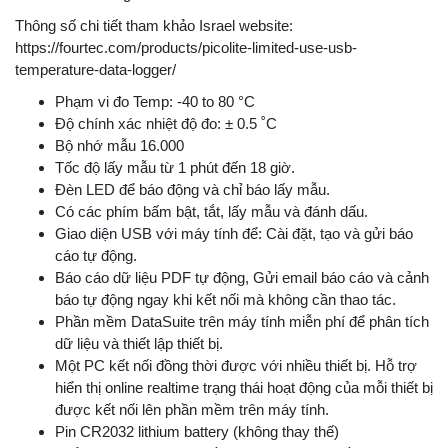
Thông số chi tiết tham khảo Israel website:
https://fourtec.com/products/picolite-limited-use-usb-
temperature-data-logger/
Phạm vi đo Temp: -40 to 80 °C
Độ chính xác nhiệt độ đo: ± 0.5 ˚C
Bộ nhớ mẫu 16.000
Tốc độ lấy mẫu từ 1 phút đến 18 giờ.
Đèn LED để báo động và chỉ báo lấy mẫu.
Có các phím bấm bật, tắt, lấy mẫu và đánh dấu.
Giao diện USB với máy tính để: Cài đặt, tạo và gửi báo
cáo tự động.
Báo cáo dữ liệu PDF tự động, Gửi email báo cáo và cảnh
báo tự động ngay khi kết nối mà không cần thao tác.
Phần mềm DataSuite trên máy tính miễn phí để phân tích
dữ liệu và thiết lập thiết bị.
Một PC kết nối đồng thời được với nhiều thiết bị. Hỗ trợ
hiển thị online realtime trạng thái hoạt động của mỗi thiết bị
được kết nối lên phần mềm trên máy tính.
Pin CR2032 lithium battery (không thay thế)