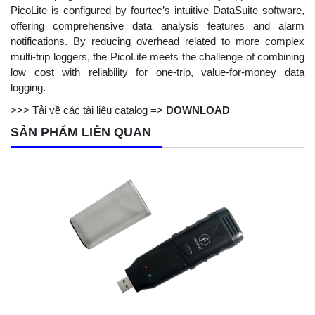
PicoLite is configured by fourtec’s intuitive DataSuite software,
offering comprehensive data analysis features and alarm
notifications. By reducing overhead related to more complex
multi-trip loggers, the PicoLite meets the challenge of combining
low cost with reliability for one-trip, value-for-money data
logging.
>>> Tải về các tài liệu catalog =>
DOWNLOAD
SẢN PHẨM LIÊN QUAN